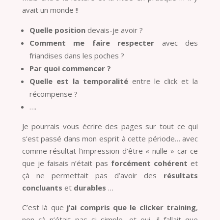
avait un monde !!
Quelle position
devais-je avoir ?
Comment me faire respecter
avec des
friandises dans les poches ?
Par quoi commencer ?
Quelle est la temporalité
entre le click et la
récompense ?
….
Je pourrais vous écrire des pages sur tout ce qui
s’est passé dans mon esprit à cette période… avec
comme résultat l’impression d’être « nulle » car ce
que je faisais n’était pas
forcément cohérent
et
çà ne permettait pas d’avoir des
résultats
concluants
et
durables
…
C’est là que
j’ai compris que le clicker training
,
non çà n’était pas si simple, et oui, il fallait que