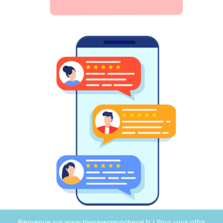
Bienvenue sur www.bienavecmoncheval.fr ! Pour vous offrir