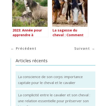
2023: Année pour
La sagesse du
apprendre à
cheval : Comment
comprendre le
apprendre des
cheval
leçons de vie
←
Précédent
Suivant
→
essentielles auprès
de nos amis équins
Articles récents
La conscience de son corps: importance
capitale pour le cheval et le cavalier
La complicité entre le cavalier et son cheval :
une relation essentielle pour préserver son