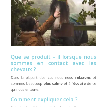
Que se produit – il lorsque nous
sommes en contact avec les
chevaux ?
Dans la plupart des cas nous nous
relaxons
et
sommes beaucoup
plus calme
et à l
’écoute
de ce
qui nous entoure.
Comment expliquer cela ?